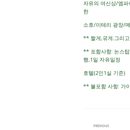
자유의 여신상/엠파
한
소호/이테리 광장/
** 짤게,굮게.그리
** 포함사항: 논스탑 
행,1일 자유일정
호텔(2인1실 기준)
** 불포함 사항: 가
PREVIOUS