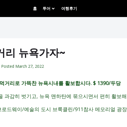
홈
투어
여행후기
거리 뉴욕가자~
Posted
March 27, 2022
,먹거리로 가뜩찬 뉴욕시내를 활보합시다. $ 1390/두당
 과감히 벗기고, 뉴욕 맨하탄에 묶으시면서 편히 활보해보
-브로드웨이/예술의 도시 브룩클린/911참사 메모리얼 광장