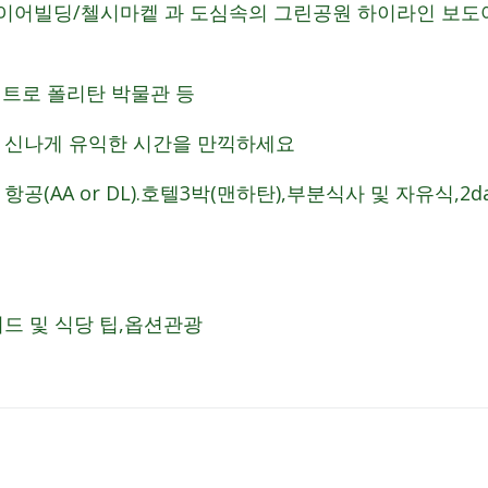
이어빌딩/첼시마켙 과 도심속의 그린공원 하이라인 보도
메트로 폴리탄 박물관 등
고 신나게 유익한 시간을 만끽하세요
항공(AA or DL).호텔3박(맨하탄),부분식사 및 자유식,2d
이드 및 식당 팁,옵션관광