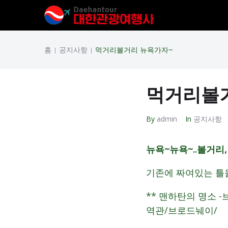
홈
공지사항
먹거리볼거리 뉴욕가자~
|
|
먹거리볼
By
admin
In
공지사항
뉴욕~뉴욕~..볼거리
기존에 짜여있는 틀을
** 맨하탄의 명소 
역관/브로드눼이/