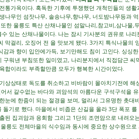
 전통가옥이다. 혹독한 기후에 투쟁했던 개척민들의 생활
자생나무인 섬잣나무, 솔송나무,향나무, 너도밤나무등과 
. 또한 울릉도 특산 산채나물인 섬말나리,참고비,삼나물
수 있는 산채나물이다. 나는 잠시 기사분의 권유로 나리
 막걸리, 오징어 전 을 맛보게 됐다. 3가지 특식나물의
식감과 향이 입안에가득, 보기만해도 침이 고인다. 싱싱
 구워낸 부침또한 일미였고, 나리분지에서 직접담근 씨
 육합이라도 부족할만큼 모두가 행복한 시간이었다.
 기상상태로 독도를 취소하고 비바람이 몰아치기전에 해
 걸어서 갈수없는 바다와 괴암석의 아름다운 구석구석을 
 한눈에 한줌이 되는 절경을 보며, 멀리서 그유명한 촛대
 돌기로 했다. 마을에서 비좁은 산길을 올라 3단 폭포 
출된 집괴암과 응회함 그리고 1단의 조면암으로 내려오는
져 울릉도 전체마을의 식수임과 동시에 중요한 상수원으로 