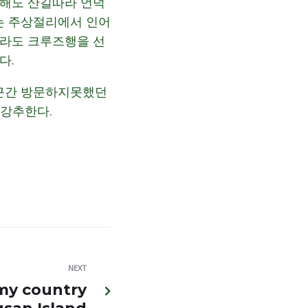
잘해도 산길따라 언덕
는 주상절리에서 인어
드라도 크루즈행을 선
다.
..근간 방문하지못했던
 강추한다.
NEXT
 my country