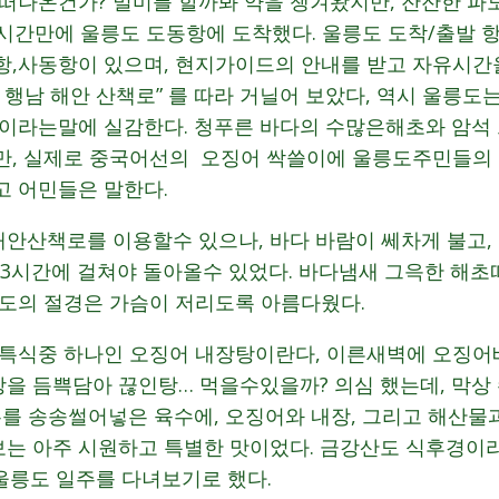
 떠나온건가? 멀미를 할까봐 약을 챙겨왔지만, 잔잔한 파
3시간만에 울릉도 도동항에 도착했다. 울릉도 도착/출발 
항,사동항이 있으며, 현지가이드의 안내를 받고 자유시간
 행남 해안 산책로” 를 따라 거닐어 보았다, 역시 울릉
이라는말에 실감한다. 청푸른 바다의 수많은해초와 암석 
만, 실제로 중국어선의 오징어 싹쓸이에 울릉도주민들의
고 어민들은 말한다.
안산책로를 이용할수 있으나, 바다 바람이 쎄차게 불고,
~3시간에 걸쳐야 돌아올수 있었다. 바다냄새 그윽한 해
파도의 절경은 가슴이 저리도록 아름다웠다.
 특식중 하나인 오징어 내장탕이란다, 이른새벽에 오징어
을 듬쁙담아 끊인탕… 먹을수있을까? 의심 했는데, 막상 
무를 송송썰어넣은 육수에, 오징어와 내장, 그리고 해산물
는 아주 시원하고 특별한 맛이었다. 금강산도 식후경이
울릉도 일주를 다녀보기로 했다.