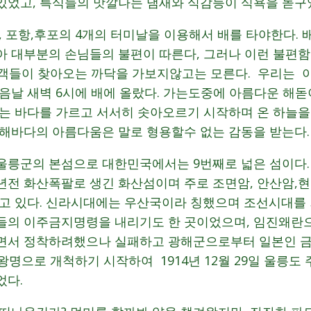
있었고, 특식들의 맛깔나는 냄새와 식감등이 식욕을 돋구
, 포항,후포의 4개의 터미날을 이용해서 배를 타야한다.
아 대부분의 손님들의 불편이 따른다, 그러나 이런 불편
광객들이 찾아오는 까닥을 가보지않고는 모른다. 우리는
음날 새벽 6시에 배에 올랐다. 가는도중에 아름다운 해돋
이는 바다를 가르고 서서히 솟아오르기 시작하며 온 하늘을
동해바다의 아름다움은 말로 형용할수 없는 감동을 받는다.
울릉군의 본섬으로 대한민국에서는 9번째로 넓은 섬이다.
 5000년전 화산폭팔로 생긴 화산섬이며 주로 조면암, 안산암
키고 있다. 신라시대에는 우산국이라 칭했으며 조선시대를
들의 이주금지명령을 내리기도 한 곳이었으며, 임진왜란
면서 정착하려했으나 실패하고 광해군으로부터 일본인 금
왕명으로 개척하기 시작하여 1914년 12월 29일 울릉도
었다.