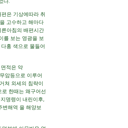
었다.
 배편은 기상에따라 취
함을 고수하고 해마다
 이른아침의 배편시간
이를 보는 영광을 보
 다홍 색으로 물들어
 면적은 약
,현무암등으로 이루어
 거쳐 외세의 침략이
으로 한때는 왜구어선
지명령이 내린이후,
 주변해역 을 해양보