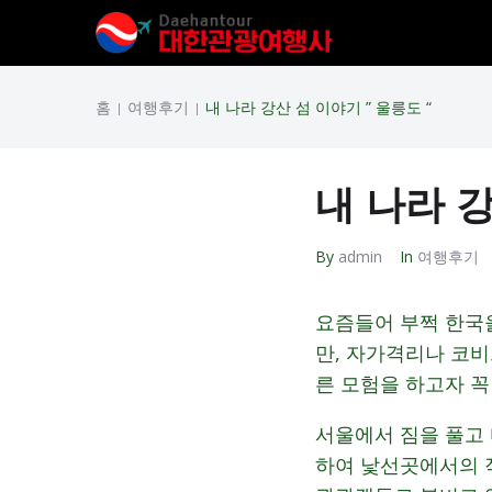
홈
여행후기
내 나라 강산 섬 이야기 ” 울릉도 “
|
|
내 나라 강
By
admin
In
여행후기
요즘들어 부쩍 한국
만, 자가격리나 코
른 모험을 하고자 꼭
서울에서 짐을 풀고
하여 낯선곳에서의 