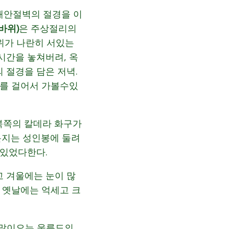
해안절벽의 절경을 이
바위)
은 주상절리의
위가 나란히 서있는
시간을 놓쳐버려, 옥
 절경을 담은 저녁.
리를 걸어서 가볼수있
북쪽의 칼데라 화구가
분지는 성인봉에 둘려
 있었다한다.
 겨울에는 눈이 많
 옛날에는 억세고 크
 많이오는 울릉도의