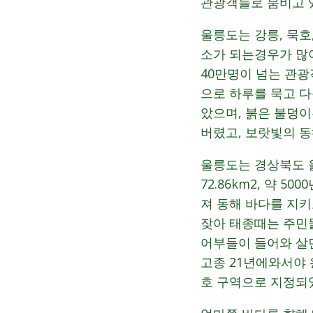
관광객들로 붐비고 
울릉도는 강릉, 묵호
소가 되는경우가 많
40만명이 넘는 관
으로 하루를 묵고 다
았으며, 붉은 불덩
버렸고, 보랏빛의 
울릉도는 경상북도 
72.86km2, 약
져 동해 바다를 지
잦아 태종때는 주민
어부들이 들어와 살
고종 21년에와서야 
호 구역으로 지정되