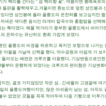
가 백리를 간다는 “ 섬 백리향 꽃”, 여름이면 봉례폭포의
 들판을 활짝채우고,겨울이면 흰눈으로 덮힌 성인봉과 
이 있다면 성인봉에 올라 울릉도의 온천하를 보고싶지만 
 저녁은 색다른 음식인 따개비 칼국수와 홍합밥을 선택해서
는 특미였다. 해물 먹거리가 풍부한 울릉도에서 쉬어가
도의 은하수는 유난히도 환희 가깝게 보였다.
했던 울릉도의 비경을 뒤로하고 육지인 포항으로 나가는 
운 마을을 거닐며 산책을 했다, 약수공원과 아쉽게 가 보
다. 돌아오는 배편은 크루즈를 이용했다, 기상변동으로인
 10월부터 운행하게 되었다는 크루즈의 편리함은 기상변
다.
 가깝지만, 결코 가지않았던 작은 섬…긴세월의 고생끝에 
3일의 울릉도여행이지만, 많은 아쉬움이 남는 섬, 아직도 
볼수 없었던 곳들을 꼭꼭 적어두며 다음 기행으로 미루기로