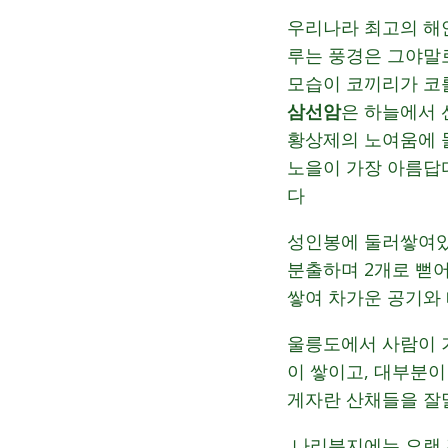
우리나라 최고의 해
루는 풍경은 그야말
모습이 코끼리가 코
삼선암
은 하늘에서 
황상제의 노여움에 
노을이 가장 아름답
다
성인봉에 둘러쌓여있
분출하며 2개로 뻗
쌓여 차가운 공기와
울릉도에서 사람이 
이 쌓이고, 대부분
게자란 산채들을 잘
나리분지에는 오랜 