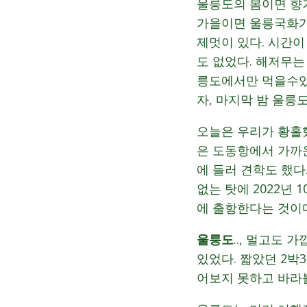
울릉도의 봄이면 향기
가을이면 울릉국화가
제멋이 있다. 시간
도 없었다. 해저무는
릉도에서만 먹을수있
자, 마지막 밤 울릉
오늘은 우리가 황홀
은 도동항에서 가까
에 들러 견학도 했
없는 탓에 2022년
에 출항한다는 것이
울릉도
.., 멀고도
있었다. 짧았던 2박
어보지 못하고 바라