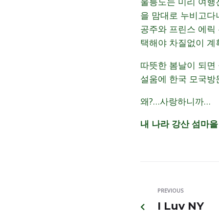
울릉도는 미리 여행
을 맘대로 누비고다
공주와 프린스 에릭
택해야 차질없이 계
따뜻한 봄날이 되면 
설움에 한국 모국방문
왜?…사랑하니까…
내 나라 강산 섬마을 
PREVIOUS
I Luv NY