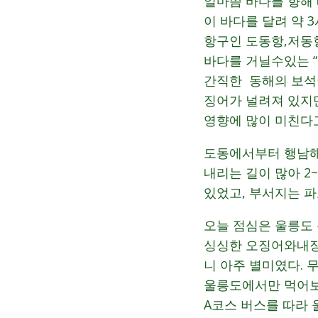
얼마쯤 바다를 향해
이 바다를 달려 약 
항구인 도동항,저동
바다를 거닐수있는 “
간직한 동해의 보석
징어가 널려져 있지
영향에 많이 미친다
도동에서부터 행남해
내리는 길이 많아 2
있었고, 부서지는 
오늘 점심은 울릉도
싱싱한 오징어와내장
니 아주 별미였다. 
울릉도에서만 먹어보
A코스 버스를 따라 