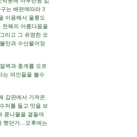
도덕분에 아무반응 없
항구는 배편에따라 3
을 이용해서 울릉도
도는 천혜의 아름다움을
그리고 그 유명한 오
 불만과 수산물어장
 절벽과 층계를 오르
초따는 여인들을 볼수
배 갑판에서 가져온
수저를 들고 맛을 보
과 콩나물을 곁들여
라 했던가….오후에는