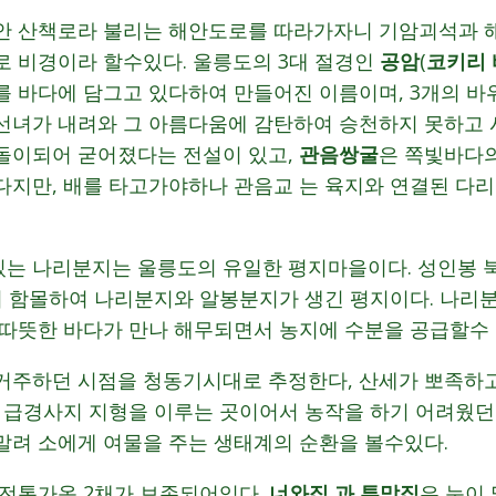
안 산책로라 불리는 해안도로를 따라가자니 기암괴석과 
로 비경이라 할수있다. 울릉도의 3대 절경인
공암
(
코키리 
를 바다에 담그고 있다하여 만들어진 이름이며, 3개의 바
선녀가 내려와 그 아름다움에 감탄하여 승천하지 못하고 
돌이되어 굳어졌다는 전설이 있고,
관음쌍굴
은 쪽빛바다의
다지만, 배를 타고가야하나 관음교 는 육지와 연결된 다
는 나리분지는 울릉도의 유일한 평지마을이다. 성인봉 
어 함몰하여 나리분지와 알봉분지가 생긴 평지이다. 나리
 따뜻한 바다가 만나 해무되면서 농지에 수분을 공급할수
거주하던 시점을 청동기시대로 추정한다, 산세가 뽀족하고
이 급경사지 지형을 이루는 곳이어서 농작을 하기 어려웠던
말려 소에게 여물을 주는 생태계의 순환을 볼수있다.
전통가옥 2채가 보존되어있다.
너와집
과
투막집
은 눈이