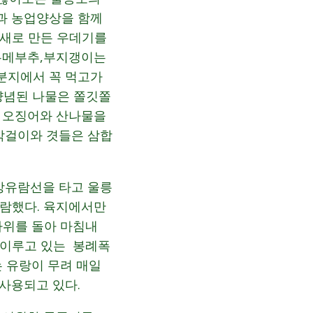
과 농업양상을 함께
억새로 만든 우데기를
,두메부추,부지갱이는
분지에서 꼭 먹고가
 양념된 나물은 쫄깃쫄
한 오징어와 산나물을
막걸이와 겻들은 삼합
상유람선을 타고 울릉
유람했다. 육지에서만
바위를 돌아 마침내
를 이루고 있는 봉례폭
 유랑이 무려 매일
사용되고 있다.