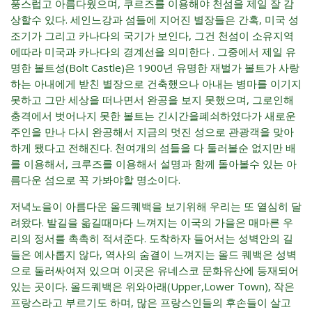
풍스럽고 아름다웠으며, 쿠르즈를 이용해야 천섬을 제일 잘 감
상할수 있다. 세인느강과 섬들에 지어진 별장들은 간혹, 미국 성
조기가 그리고 카나다의 국기가 보인다, 그건 천섬이 소유지역
에따라 미국과 카나다의 경계선을 의미한다 . 그중에서 제일 유
명한 볼트성(Bolt Castle)은 1900년 유명한 재벌가 볼트가 사랑
하는 아내에게 받친 별장으로 건축했으나 아내는 병마를 이기지
못하고 그만 세상을 떠나면서 완공을 보지 못했으며, 그로인해
충격에서 벗어나지 못한 볼트는 긴시간을폐쇠하였다가 새로운
주인을 만나 다시 완공해서 지금의 멋진 성으로 관광객을 맞아
하게 됐다고 전해진다. 천여개의 섬들을 다 둘러볼순 없지만 배
를 이용해서, 크루즈를 이용해서 설명과 함께 돌아볼수 있는 아
름다운 섬으로 꼭 가봐야할 명소이다.
저녁노을이 아름다운 올드퀘백을 보기위해 우리는 또 열심히 달
려왔다. 발길을 옯길때마다 느껴지는 이국의 가을은 매마른 우
리의 정서를 촉촉히 적셔준다. 도착하자 들어서는 성벽안의 길
들은 예사롭지 않다, 역사의 숨결이 느껴지는 올드 퀘백은 성벽
으로 둘러싸여져 있으며 이곳은 유네스코 문화유산에 등재되어
있는 곳이다. 올드퀘백은 위와아래(Upper,Lower Town), 작은
프랑스라고 부르기도 하며, 많은 프랑스인들의 후손들이 살고