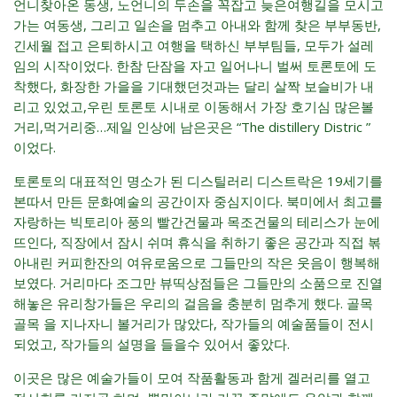
언니찾아온 동생, 노언니의 두손을 꼭잡고 늦은여행길을 모시고
가는 여동생, 그리고 일손을 멈추고 아내와 함께 찾은 부부동반,
긴세월 접고 은퇴하시고 여행을 택하신 부부팀들, 모두가 설레
임의 시작이었다. 한참 단잠을 자고 일어나니 벌써 토론토에 도
착했다, 화장한 가을을 기대했던것과는 달리 살짝 보슬비가 내
리고 있었고,우린 토론토 시내로 이동해서 가장 호기심 많은볼
거리,먹거리중…제일 인상에 남은곳은 “The distillery Distric ”
이었다.
토론토의 대표적인 명소가 된 디스틸러리 디스트락은 19세기를
본따서 만든 문화예술의 공간이자 중심지이다. 북미에서 최고를
자랑하는 빅토리아 풍의 빨간건물과 목조건물의 테리스가 눈에
뜨인다, 직장에서 잠시 쉬며 휴식을 취하기 좋은 공간과 직접 볶
아내린 커피한잔의 여유로움으로 그들만의 작은 웃음이 행복해
보였다. 거리마다 조그만 뷰띡상점들은 그들만의 소품으로 진열
해놓은 유리창가들은 우리의 걸음을 충분히 멈추게 했다. 골목
골목 을 지나자니 볼거리가 많았다, 작가들의 예술품들이 전시
되었고, 작가들의 설명을 들을수 있어서 좋았다.
이곳은 많은 예술가들이 모여 작품활동과 함게 겔러리를 열고