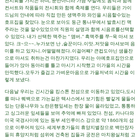
전시회를 가지곤 하며, 뿐만아니라 가끔 주말에도 음악과 함께
컨서트와 작품들의 전시회와 함께 축제를 연다. 우리들은 가이
드님의 안내에 따라 직접 만든 생맥주와 와인을 시음할수있는
호프집을 찾았다. 눈으로 보아도 둥근 통나무에서 발효시킨 맥
주라는 것을 알수있었으며 직원의 설명과 함께 시음료를선택할
수 있었다. 내가 선택한 맥주는 ” 앰버..” 흑맥주를 쭈~욱 마셔 보
았다. 크~으~~..누가보면 난 ,술꾼이다..이맛..저맛을 마셔보며 음
미를 하고 있자니..어떨떨해졌다..이걸어째? 큰컵도아닌 샘플잔
으로 마셔도 취하는건 마찬가지였다. 우리는 아예호프집안으로
들어가 앉아 동아리를 틀고 마시기 시작했고 이가을의 시간을
만끽했다..모두가 즐겁고 가벼운마음으로 가을저녁의 시간을 이
렇게 보냈다.
다음날 우리는 긴시간을 킹스톤 천섬으로 이동하고 있었다,도시
를 떠나 퀘백으로 가는길은 텍사스에서 보기힘든 빨갛게 물들어
있는 단풍나무와 노란은행잎세는 한장 물이 올라있었고, 통통하
고 싱그러운 잎세들을 보며 추억에 빠져 있었다. 천섬, 카나다와
미국 국경사이에 있는 동부 세인루이스 강으로 약 1860개의 섬
으로 이루어져 있다. 셰계부호가들의 휴양지별장으로 백만장자
들의 휴양지처럼 섬위에 건축된 집들과 궁전은 마치왕실처럼 고