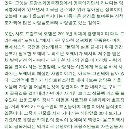
있다. 그옛날 프랑스와영국전쟁에서 영국이기면서 카나다는 영
국통치하에 있으면서 미국을 견주하기위해 쌓아올린 성벽이며,
오늘에 이르러 올드퀘백시티는 아름다운 전경을 보여주는 산책
로가되어 많은 사람들로부터 사랑받고 있는 길이다.
또한, 샤토 프랑트낙 호텔은 2016년 최대의 흥행작이며 대박 드
라마속의” 도깨비…”에서 나온 우와한 성곽처럼 우뚝솓아 마치
르네상스의 궁전을 연상케한다, “불멸의 삻을 끝내기 위해 인간
신부가 필요한 도깨비 “…외로운 도깨비가 역사의 저주를 받은
채 볓백년전 역사속에서 부터 현 시대의 연을 이어간채 사랑의
칼을 뽑아야 하는 운명앞에, 사랑하는 여인에게 목숨을 바쳐 사
라지는 도깨비의 애절한 사랑이야기는 아직도 그언덕에 남아 있
다 . 그언억에 올라가 세인로렌스강을 내려다보는 전망은 가을
노을에 가장 잘 어울리는것이 장관이다. 또한 내려가는 구비구
비 골목길을 걸어내려가면 아기자기한 브티끄 샹플랭 거리를 볼
수있다. 쑈윈도우의 장식과 마음을 사로잡은 이쁜카페와 호프집
들, 거의 90% 가 프랑스인의 후손들이며 대를 이어서 음식맛이
일품이다, 그중에 긴줄을 서서 기다리는 식당앞을 보니 토기고
기요리로 유명한 카페집의 장식이 눈에더욱 띄었다. 올드퀘백시
티의 골목거리는 먹거리로 유명하다 프랑스인들의 자존심을 세