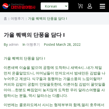
홈
여행후기
가을 퀘백의 단풍을 담다 I
|
|
가을 퀘백의 단풍을 담다 I
By
admin
In
여행후기
Posted
March 28, 2022
가을 퀘백의 단풍을 담다 I
이른새벽 이슬을 밟으며 공항에 도착하니 새벽4시…내가 제일
먼저 온줄알았드니, 어머님들이 먼저오셔서 밤새만든 김밥을 나
누어주고 계셨다. 식구들과 동행하는 가을소풍의 느낌이랄까?
커피와 김밥이 궁합이 안맞을듯한데, 이른아침 김밥이 꿀맛일줄
아야…..한분도 빠짐없이 늦지않게 도착한 우리 달라스여행을 사
랑하시는 분들, 역시 달라스는 다릅니다.
이번에는 콜로라도에서 사시는 형제부부와 함께,멀리 호주에서