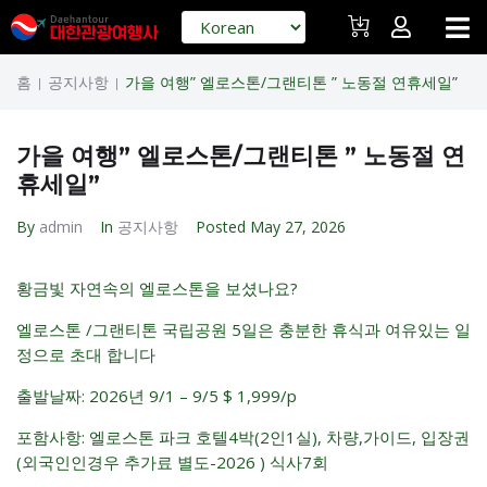
홈
공지사항
가을 여행” 엘로스톤/그랜티톤 ” 노동절 연휴세일”
|
|
가을 여행” 엘로스톤/그랜티톤 ” 노동절 연
휴세일”
By
admin
In
공지사항
Posted
May 27, 2026
황금빛 자연속의 엘로스톤을 보셨나요?
엘로스톤 /그랜티톤 국립공원 5일은 충분한 휴식과 여유있는 일
정으로 초대 합니다
출발날짜: 2026년 9/1 – 9/5 $ 1,999/p
포함사항: 엘로스톤 파크 호텔4박(2인1실), 차량,가이드, 입장권
(외국인인경우 추가료 별도-2026 ) 식사7회